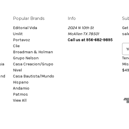
Popular Brands
Info
Sub
Editorial Vida
2024 N 10th St
Get
Unilit
McAllen TX 78501
sal
Portavoz
Call us at 956-682-9895
Clie
E
Broadman & Holman
m
Grupo Nelson
a
Ten
sia
Casa Creacion/Grupo
i
Mis
Nivel
l
$49
and
Casa Bautista/Mundo
A
Hispano
d
Andamio
d
Patmos
r
View All
e
s
s