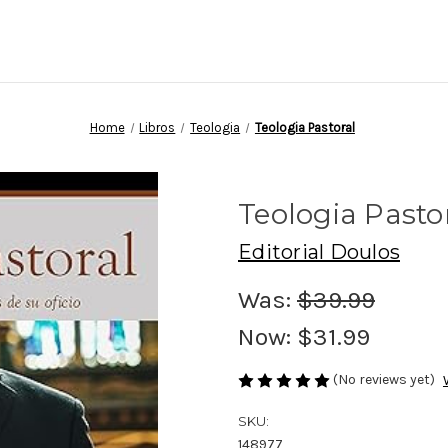
Home
Libros
Teologia
Teologia Pastoral
Teologia Pasto
Editorial Doulos
Was:
$39.99
Now:
$31.99
(No reviews yet)
SKU:
148977