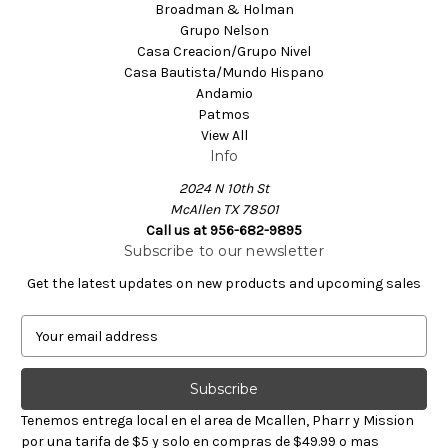
Broadman & Holman
Grupo Nelson
Casa Creacion/Grupo Nivel
Casa Bautista/Mundo Hispano
Andamio
Patmos
View All
Info
2024 N 10th St
McAllen TX 78501
Call us at 956-682-9895
Subscribe to our newsletter
Get the latest updates on new products and upcoming sales
E
m
a
i
l
Tenemos entrega local en el area de Mcallen, Pharr y Mission
A
por una tarifa de $5 y solo en compras de $49.99 o mas