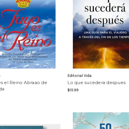
s
Editorial Vida
s el Reino Abraao de
Lo que sucedera despues
da
$15.99