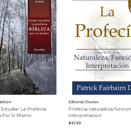
Nelson
Editorial Doulos
studiar La Profecia
Profecia naturaleza funcion
a Por Si Mismo
interpretacion
$42.99