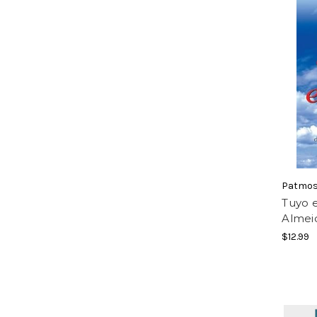
Patmo
Tuyo e
Almei
$12.99