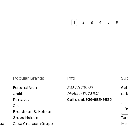
1
2
3
4
5
6
Popular Brands
Info
Sub
Editorial Vida
2024 N 10th St
Get
Unilit
McAllen TX 78501
sal
Portavoz
Call us at 956-682-9895
Clie
E
Broadman & Holman
m
Grupo Nelson
a
Ten
sia
Casa Creacion/Grupo
i
Mis