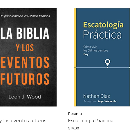
Poiema
 y los eventos futuros
Escatologia Practica
$14.99