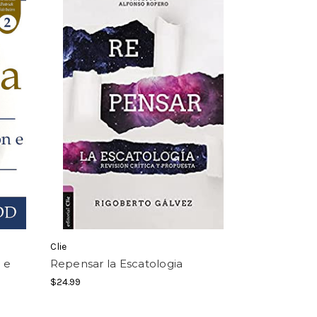
Clie
 e
Repensar la Escatologia
$24.99