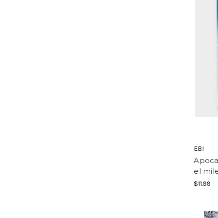
EBI
Apocal
el mil
$11.99