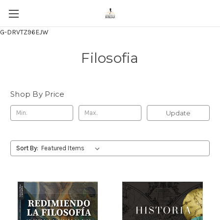
G-DRVTZ96EJW
Filosofia
Shop By Price
Update
Sort By: