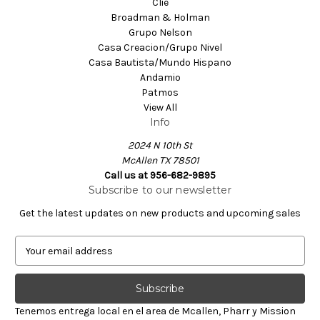
Clie
Broadman & Holman
Grupo Nelson
Casa Creacion/Grupo Nivel
Casa Bautista/Mundo Hispano
Andamio
Patmos
View All
Info
2024 N 10th St
McAllen TX 78501
Call us at 956-682-9895
Subscribe to our newsletter
Get the latest updates on new products and upcoming sales
E
m
a
i
l
Tenemos entrega local en el area de Mcallen, Pharr y Mission
A