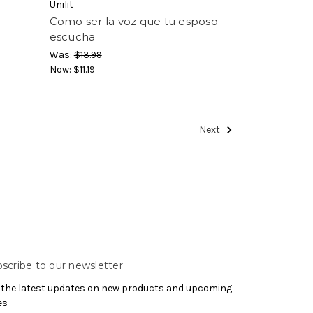
Unilit
Como ser la voz que tu esposo
escucha
Was:
$13.99
Now:
$11.19
Next
scribe to our newsletter
 the latest updates on new products and upcoming
es