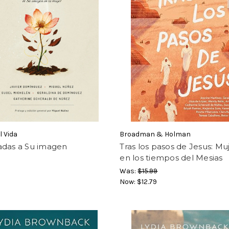
l Vida
Broadman & Holman
adas a Su imagen
Tras los pasos de Jesus: Mu
en los tiempos del Mesias
Was:
$15.99
Now:
$12.79