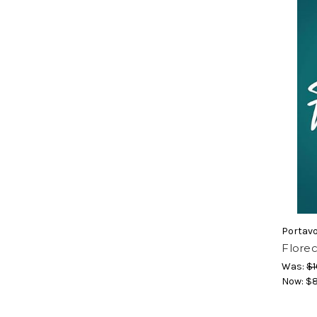
Portav
Flore
Was:
$1
Now:
$8