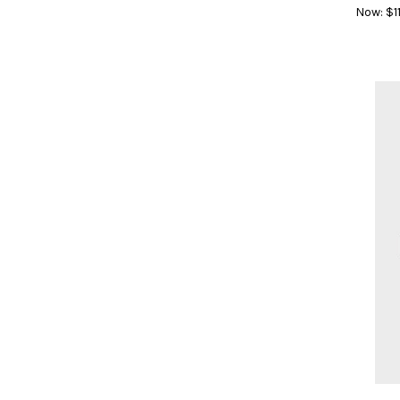
Now:
$11