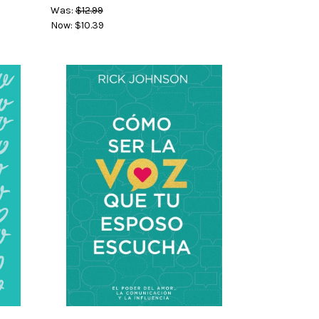
Was:
$12.99
Now:
$10.39