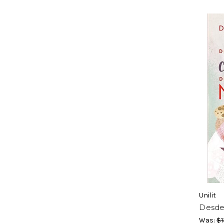
Unilit
Desde
Was:
$1