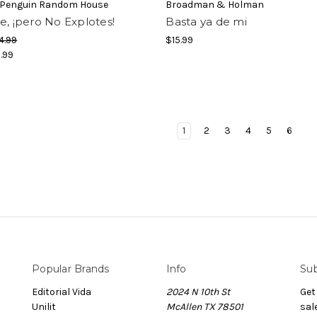
/Penguin Random House
Broadman & Holman
e, ¡pero No Explotes!
Basta ya de mi
4.99
$15.99
1.99
1
2
3
4
5
6
Popular Brands
Info
Sub
Editorial Vida
2024 N 10th St
Get
Unilit
McAllen TX 78501
sal