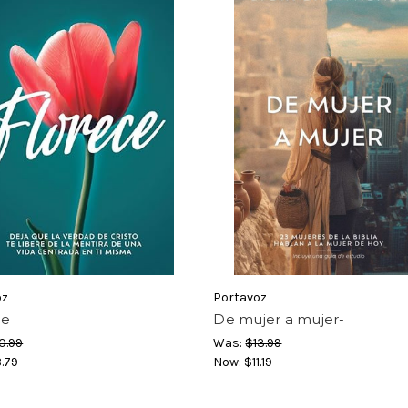
oz
Portavoz
ce
De mujer a mujer-
0.99
Was:
$13.99
.79
Now:
$11.19