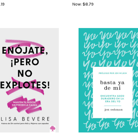
.19
Now:
$8.79