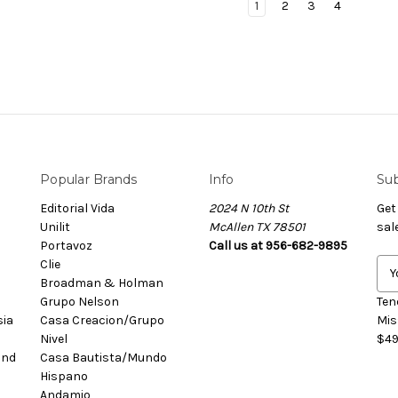
1
2
3
4
Popular Brands
Info
Sub
Editorial Vida
2024 N 10th St
Get
Unilit
McAllen TX 78501
sal
Portavoz
Call us at 956-682-9895
Clie
E
Broadman & Holman
m
Grupo Nelson
a
Ten
sia
Casa Creacion/Grupo
i
Mis
Nivel
l
$49
and
Casa Bautista/Mundo
A
Hispano
d
Andamio
d