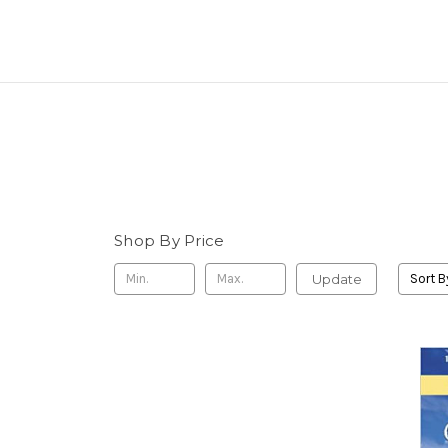
Shop By Price
Update
Sort B