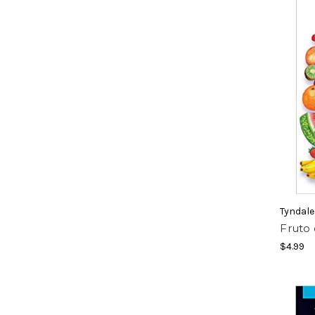
Tyndale
Fruto d
$4.99