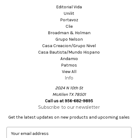
Editorial Vida
Unilit
Portavoz
Clie
Broadman & Holman
Grupo Nelson
Casa Creacion/Grupo Nivel
Casa Bautista/Mundo Hispano
Andamio
Patmos
View All
Info
2024 N 10th St
McAllen TX 78501
Call us at 956-682-9895
Subscribe to our newsletter
Get the latest updates on new products and upcoming sales
E
m