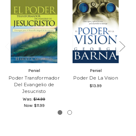
Peniel
Peniel
Poder Transformador
Poder De La Vision
Po
Del Evangelio de
$13.99
Jesucristo
Was:
$14.99
Now:
$11.99