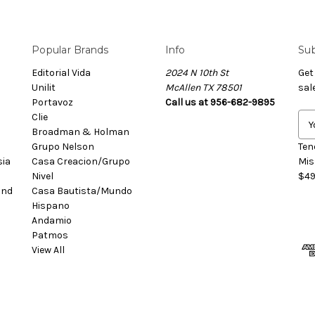
Popular Brands
Info
Sub
Editorial Vida
2024 N 10th St
Get
Unilit
McAllen TX 78501
sal
Portavoz
Call us at 956-682-9895
Clie
E
Broadman & Holman
m
Grupo Nelson
a
Ten
sia
Casa Creacion/Grupo
i
Mis
Nivel
l
$49
and
Casa Bautista/Mundo
A
Hispano
d
Andamio
d
Patmos
r
View All
e
s
s