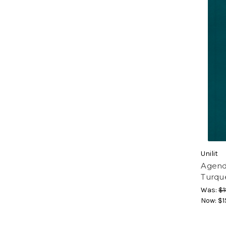
Unilit
Agend
Turqu
Was:
$1
Now:
$1