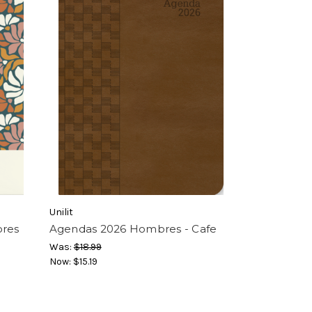
Unilit
ores
Agendas 2026 Hombres - Cafe
Was:
$18.99
Now:
$15.19