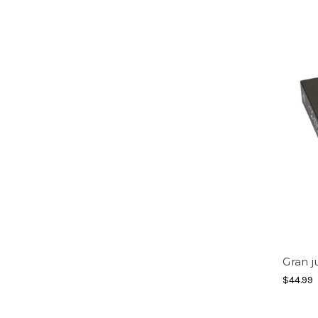
Gran j
$44.99