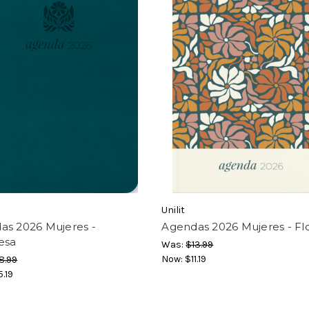
Unilit
as 2026 Mujeres -
Agendas 2026 Mujeres - Fl
esa
Was:
$13.99
Now:
$11.19
8.99
5.19