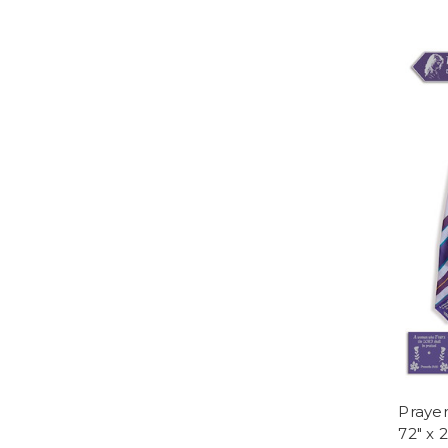
Praye
72" x 