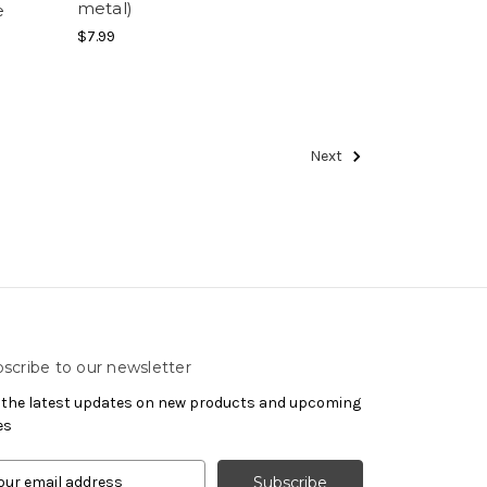
metal)
e
$7.99
Next
scribe to our newsletter
 the latest updates on new products and upcoming
es