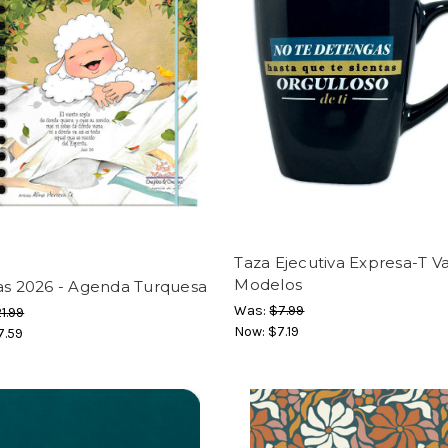
Taza Ejecutiva Expresa-T Va
Modelos
as 2026 - Agenda Turquesa
Was:
$7.99
1.99
Now:
$7.19
7.59