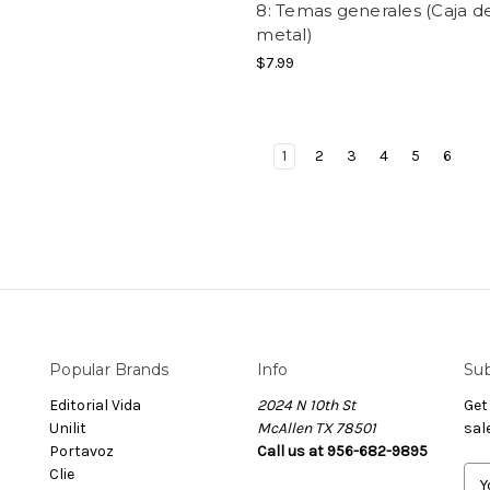
8: Temas generales (Caja d
metal)
$7.99
1
2
3
4
5
6
Popular Brands
Info
Sub
Editorial Vida
2024 N 10th St
Get
Unilit
McAllen TX 78501
sal
Portavoz
Call us at 956-682-9895
Clie
E