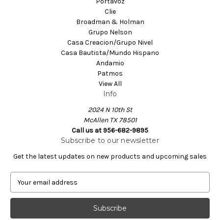
Portavoz
Clie
Broadman & Holman
Grupo Nelson
Casa Creacion/Grupo Nivel
Casa Bautista/Mundo Hispano
Andamio
Patmos
View All
Info
2024 N 10th St
McAllen TX 78501
Call us at 956-682-9895
Subscribe to our newsletter
Get the latest updates on new products and upcoming sales
E
m
a
i
l