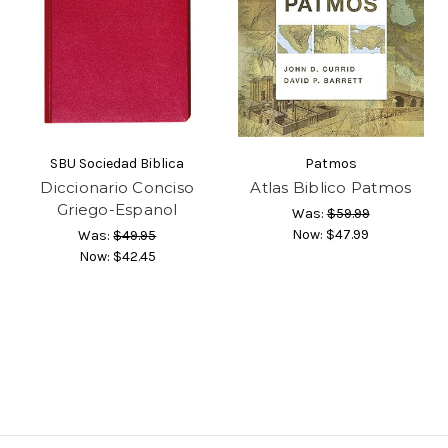
SBU Sociedad Biblica
Patmos
Diccionario Conciso
Atlas Biblico Patmos
Griego-Espanol
Was:
$59.99
Now:
$47.99
Was:
$49.95
Now:
$42.45