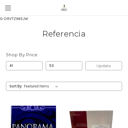
G-DRVTZ96EJW
Referencia
Shop By Price
Update
Sort By: